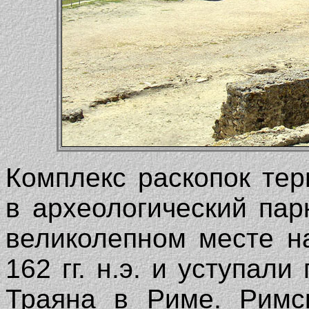
Комплекс раскопок те
в археологический па
великолепном месте н
162 гг. н.э. и уступал
Траяна в Риме. Римс