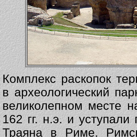
Комплекс раскопок те
в археологический па
великолепном месте н
162 гг. н.э. и уступал
Траяна в Риме. Римс