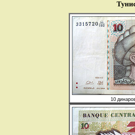
Туни
10 динаров