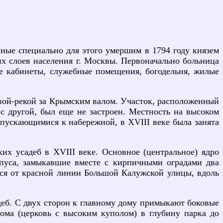
нные специально для этого умершим в 1794 году князем
х слоев населения г. Москвы. Первоначально больница
е кабинеты, служебные помещения, богодельня, жилые
вой-рекой за Крымским валом. Участок, расположенный
 другой, был еще не застроен. Местность на высоком
спускающимися к набережной, в XVIII веке была занята
их усадеб в XVIII веке. Основное (центральное) ядро
рпуса, замыкавшие вместе с кирпичными оградами два
ся от красной линии Большой Калужской улицы, вдоль
деб. С двух сторон к главному дому примыкают боковые
дома (церковь с высоким куполом) в глубину парка до