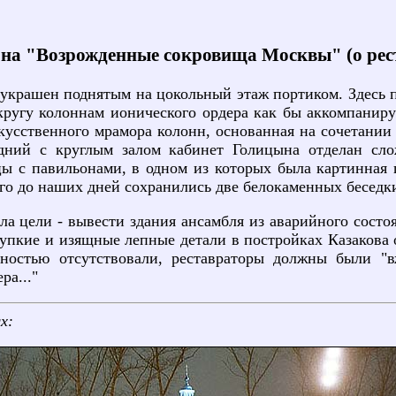
на "Возрожденные сокровища Москвы" (о рест
 украшен поднятым на цокольный этаж портиком. Здесь
кругу колоннам ионического ордера как бы аккомпанир
усственного мрамора колонн, основанная на сочетании 
едний с круглым залом кабинет Голицына отделан 
ы с павильонами, в одном из которых была картинная г
го до наших дней сохранились две белокаменных беседк
ала цели - вывести здания ансамбля из аварийного состо
хрупкие и изящные лепные детали в постройках Казакова
лностью отсутствовали, реставраторы должны были "в
ра..."
х: