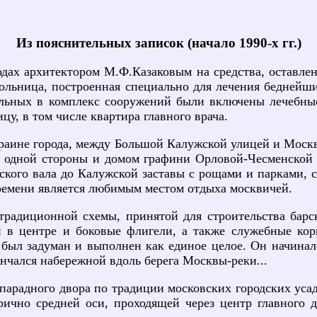
Из пояснительных записок (начало 1990-х гг.)
одах архитектором М.Ф.Казаковым на средства, оставле
льница, построенная специально для лечения беднейши
больных в комплекс сооружений были включены лечебны
у, в том числе квартира главного врача.
краине города, между Большой Калужской улицей и Моск
одной стороны и домом графини Орловой-Чесменской с
кого вала до Калужской заставы с рощами и парками, 
ремени является любимым местом отдыха москвичей.
радиционной схемы, принятой для строительства барск
й в центре и боковые флигели, а также служебные ко
был задуман и выполнен как единое целое. Он начинал
ончался набережной вдоль берега Москвы-реки...
парадного двора по традиции московских городских уса
ично средней оси, проходящей через центр главного 