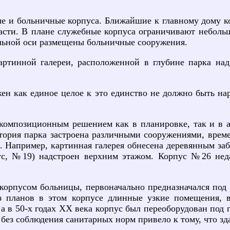
 и больничные корпуса. Ближайшие к главному дому к
сти. В плане служебные корпуса ограничивают небольш
льной оси размещены больничные сооружения.
картинной галереи, расположенной в глубине парка над
жен как единое целое к это единство не должно быть на
омпозиционным решением как в планировке, так и в а
тория парка застроена различными сооружениями, вре
 Например, картинная галерея обнесена деревянным за
с, №19) надстроен верхним этажом. Корпус №26 нед
орпусом больницы, первоначально предназначался под
 планов в этом корпусе длинные узкие помещения, ве
 а в 50-х годах XX века корпус был переоборудован по
 без соблюдения санитарных норм привело к тому, что зд