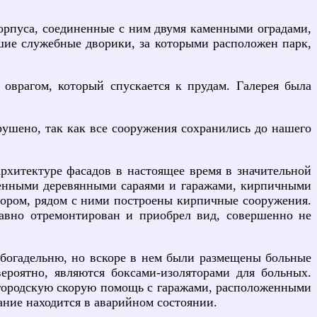
орпуса, соединенные с ним двумя каменными оградами,
ие служебные дворики, за которыми расположен парк,
 оврагом, который спускается к прудам. Галерея была
рушено, так как все сооружения сохранились до нашего
рхитектуре фасадов в настоящее время в значительной
менными деревянными сараями и гаражами, кирпичными
бором, рядом с ними построены кирпичные сооружения.
авно отремонтирован и приобрел вид, совершенно не
 богадельню, но вскоре в нем были размещены больные
роятно, являются боксами-изоляторами для больных.
д городскую скорую помощь с гаражами, расположенными
ание находится в аварийном состоянии.