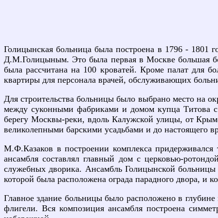
Голицынская больница была построена в 1796 - 1801 г
Д.М.Голицыным. Это была первая в Москве большая бо
была рассчитана на 100 кроватей. Кроме палат для 
квартиры для персонала врачей, обслуживающих больниц
Для строительства больницы было выбрано место на о
между суконными фабриками и домом купца Титова с 
берегу Москвы-реки, вдоль Калужской улицы, от Крымс
великолепными барскими усадьбами и до настоящего в
М.Ф.Казаков в построении комплекса придерживался т
ансамбля составлял главный дом с церковью-ротондо
служебных дворика. Ансамбль Голицынской больницы 
которой была расположена ограда парадного двора, и к
Главное здание больницы было расположено в глубине 
флигели. Вся композиция ансамбля построена симметр