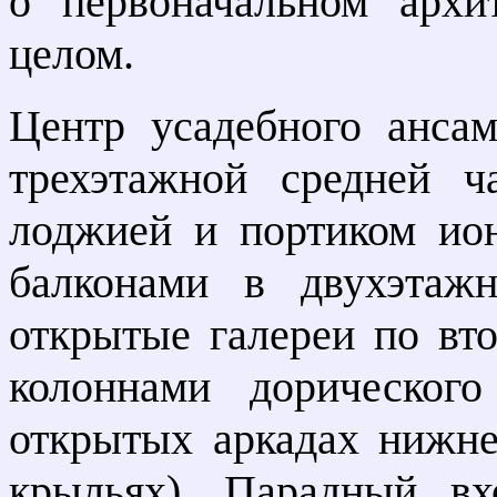
о первоначальном архи
целом.
Центр усадебного анса
трехэтажной средней 
лоджией и портиком ион
балконами в двухэтаж
открытые галереи по вт
колоннами дорическог
открытых аркадах нижне
крыльях). Парадный вх