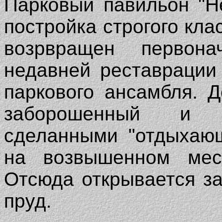
Парковый павильон "Н
постройка строгого кла
возрвращен первон
недавней реставрации
паркового ансамбля. 
заборошенный и з
сделанными "отдыхающ
на возвышенном мес
Отсюда открывается з
пруд.