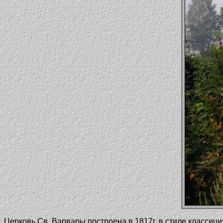
Церковь Св. Варвары построена в 1817г. в стиле классици