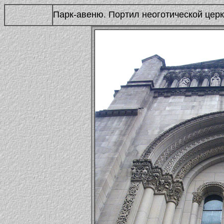
Парк-авеню. Портил неоготической цер