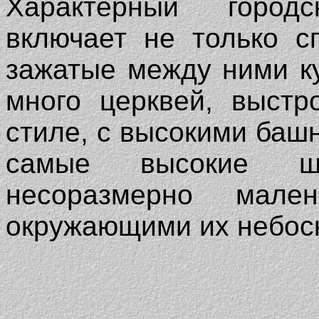
Характерный город
включает не только с
зажатые между ними к
много церквей, выстр
стиле, с высокими баш
самые высокие ш
несоразмерно мал
окружающими их небос