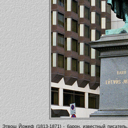
Этвош Йожеф (1813-1871) - барон, известный писатель,