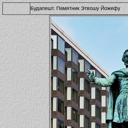
Будапешт. Памятник Этвошу Йожефу