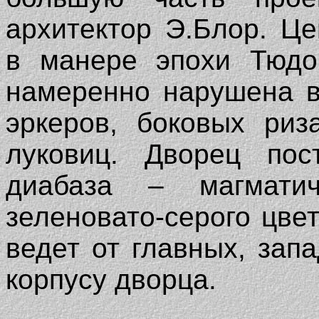
архитектор Э.Блор. Ц
в манере эпохи Тюдо
намеренно нарушена в
эркеров, боковых риз
луковиц. Дворец пос
диабаза – магматич
зеленовато-серого цве
ведет от главных, зап
корпусу дворца.