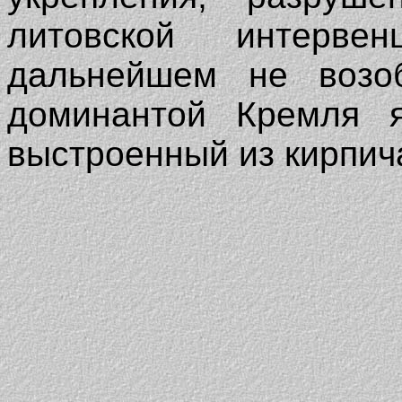
литовской интерве
дальнейшем не возоб
доминантой Кремля я
выстроенный из кирпича