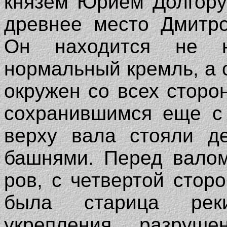
князем Юрием Долгору
древнее место Дмитро
Он находится не 
нормальный кремль, а с
окружен со всех стор
сохранившимся еще с 
верху вала стояли д
башнями. Перед валом
ров, с четвертой стор
была старица рек
укрепления, разруш