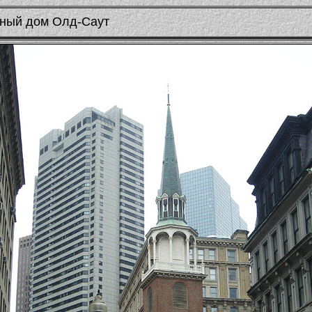
нный дом Олд-Саут