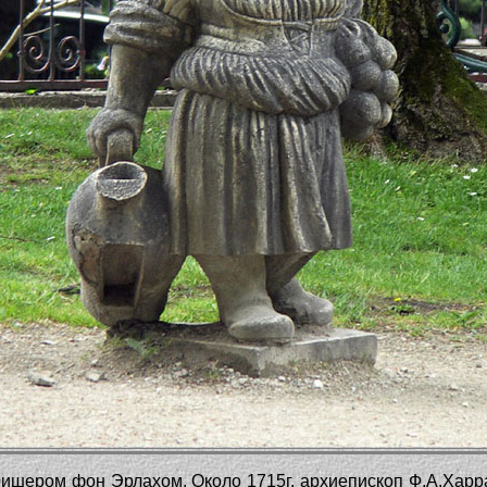
Фишером фон Эрлахом. Около 1715г. архиепископ Ф.А.Харр