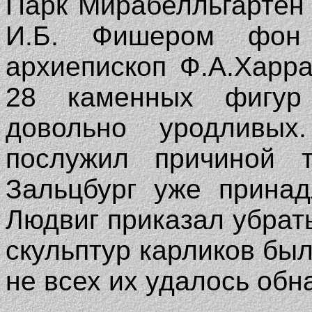
Парк Мирабелльгартен 
И.Б. Фишером фон 
архиепископ Ф.А.Харр
28 каменных фигур 
довольно уродливых
послужил причиной т
Зальцбург уже принад
Людвиг приказал убрать
скульптур карликов бы
не всех их удалось обн