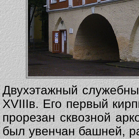
Двухэтажный служебны
XVIIIв. Его первый кир
прорезан сквозной арк
был увенчан башней, р