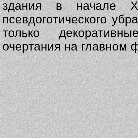
здания в начале XI
псевдоготического убр
только декоративны
очертания на главном 