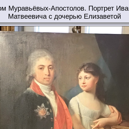
ом Муравьёвых-Апостолов. Портрет Ива
Матвеевича с дочерью Елизаветой