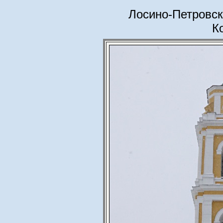
Лосино-Петровск
К