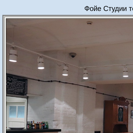
Фойе Студии т