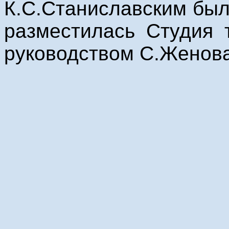
К.С.Станиславским был
разместилась Студия 
руководством С.Женова