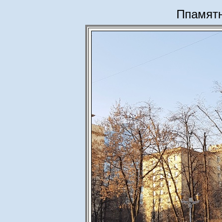
Ппамятн