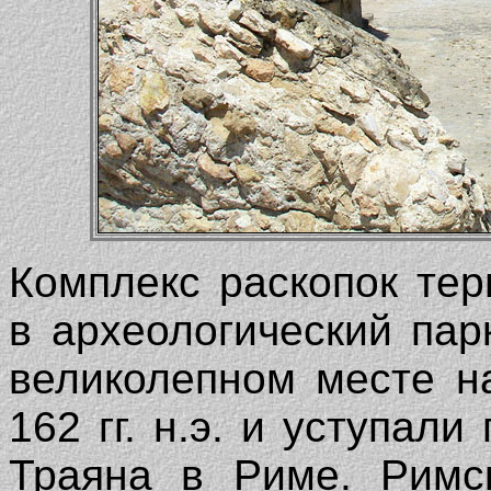
Комплекс раскопок те
в археологический па
великолепном месте н
162 гг. н.э. и уступал
Траяна в Риме. Римс