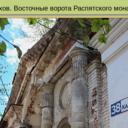
хов. Восточные ворота Распятского мон