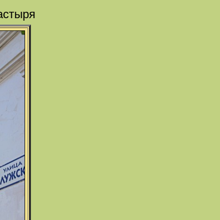
астыря