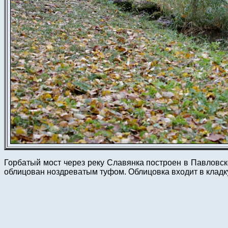
Горбатый мост через реку Славянка построен в Павловск
облицован ноздреватым туфом. Облицовка входит в кладку