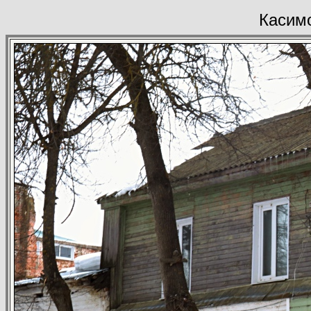
Касим