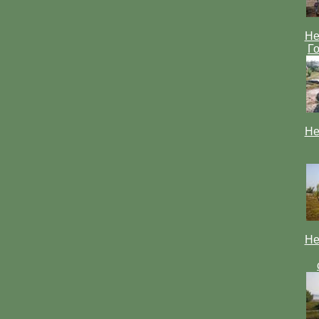
Не
Г
Не
Не