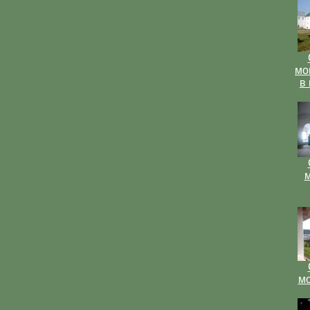
мо
в
м
мо