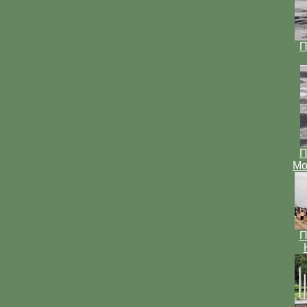
П
П
Мо
П