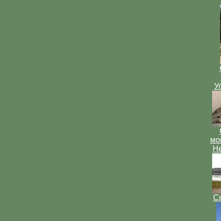
У
мо
Н
Со