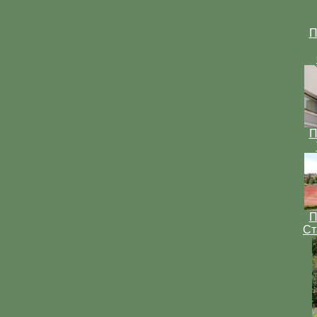
П
П
П
Ст