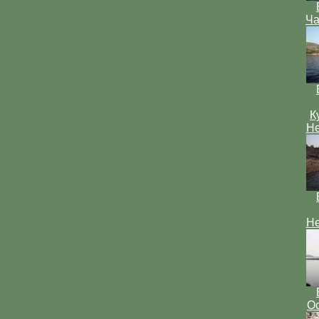
Ча
К
Не
Не
Ос