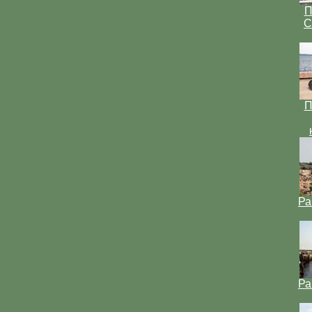
П
С
П
Ра
Ра