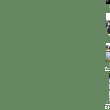
П
П
П
Ре
Пе
ре