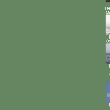
Не
Мо
Ос