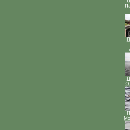
П
Па
П
П
О
П
Мо