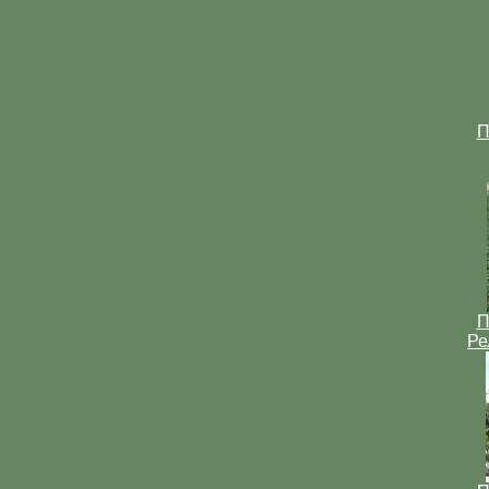
П
П
Ре