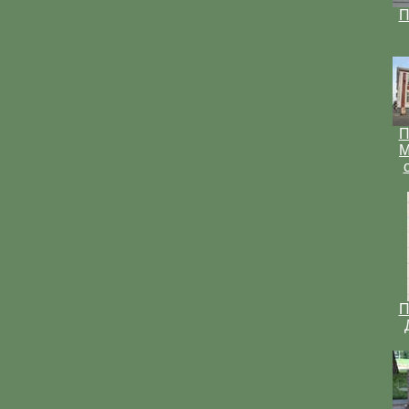
П
П
М
П