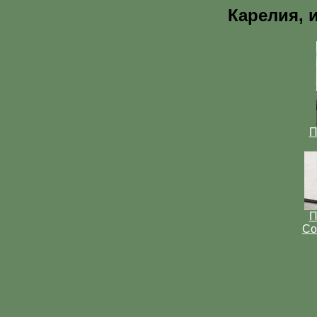
Карелия, и
П
П
Со