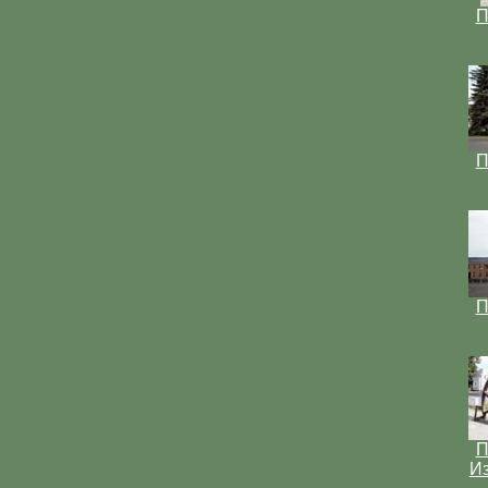
П
П
П
П
Из