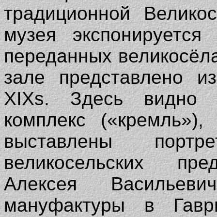
традиционной Великос
музея экспонируется 
переданных великосёл
зале представлено и
XIXs. Здесь видно 
комплекс («кремль»),
выставлены порт
великосельских пре
Алексея Васильеви
мануфактуры в Гав