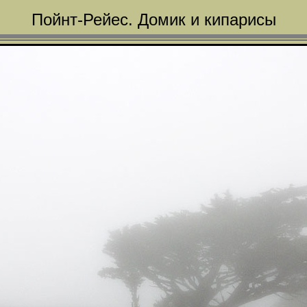
Пойнт-Рейес. Домик и кипарисы