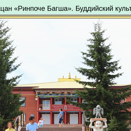
ацан «Ринпоче Багша». Буддийский куль